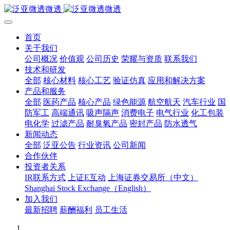
首页
关于我们
公司概况
价值观
公司历史
荣耀与资质
联系我们
技术和研发
全部
核心材料
核心工艺
验证仿真
应用和解决方案
产品和服务
全部
医药产品
核心产品
绿色能源
航空航天
汽车行业
国
防军工
高端通讯
吸声隔声
消费电子
电气行业
化工包装
电化学
过滤产品
耐臭氧产品
密封产品
防水透气
新闻动态
全部
泛亚公告
行业资讯
公司新闻
合作伙伴
投资者关系
IR联系方式
上证E互动
上海证券交易所（中文）
Shanghai Stock Exchange（English）
加入我们
最新招聘
薪酬福利
员工生活