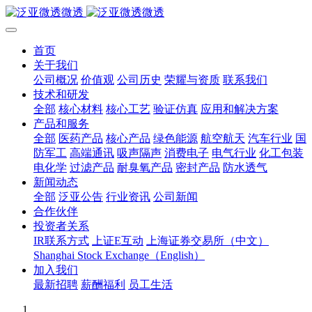
首页
关于我们
公司概况
价值观
公司历史
荣耀与资质
联系我们
技术和研发
全部
核心材料
核心工艺
验证仿真
应用和解决方案
产品和服务
全部
医药产品
核心产品
绿色能源
航空航天
汽车行业
国
防军工
高端通讯
吸声隔声
消费电子
电气行业
化工包装
电化学
过滤产品
耐臭氧产品
密封产品
防水透气
新闻动态
全部
泛亚公告
行业资讯
公司新闻
合作伙伴
投资者关系
IR联系方式
上证E互动
上海证券交易所（中文）
Shanghai Stock Exchange（English）
加入我们
最新招聘
薪酬福利
员工生活