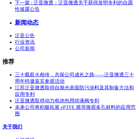
下一篇
: 泛亚微透：泛亚微透关于获得发明专利的自愿
性披露公告
新闻动态
泛亚公告
行业资讯
公司新闻
推荐
三十载薪火相传，共探公司成长之路——泛亚微透三十
周年特邀嘉宾参观活动
江苏泛亚微透取得自抛光表面防污涂料及其制备方法和
应用专利
泛亚微透取得动力电池包用排液阀专利
未来公司将积极拓展 ePTFE 膜等微观多孔材料的应用范
围
关于我们