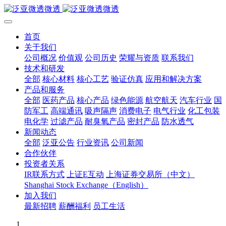
首页
关于我们
公司概况
价值观
公司历史
荣耀与资质
联系我们
技术和研发
全部
核心材料
核心工艺
验证仿真
应用和解决方案
产品和服务
全部
医药产品
核心产品
绿色能源
航空航天
汽车行业
国
防军工
高端通讯
吸声隔声
消费电子
电气行业
化工包装
电化学
过滤产品
耐臭氧产品
密封产品
防水透气
新闻动态
全部
泛亚公告
行业资讯
公司新闻
合作伙伴
投资者关系
IR联系方式
上证E互动
上海证券交易所（中文）
Shanghai Stock Exchange（English）
加入我们
最新招聘
薪酬福利
员工生活