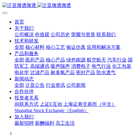
首页
关于我们
公司概况
价值观
公司历史
荣耀与资质
联系我们
技术和研发
全部
核心材料
核心工艺
验证仿真
应用和解决方案
产品和服务
全部
医药产品
核心产品
绿色能源
航空航天
汽车行业
国
防军工
高端通讯
吸声隔声
消费电子
电气行业
化工包装
电化学
过滤产品
耐臭氧产品
密封产品
防水透气
新闻动态
全部
泛亚公告
行业资讯
公司新闻
合作伙伴
投资者关系
IR联系方式
上证E互动
上海证券交易所（中文）
Shanghai Stock Exchange（English）
加入我们
最新招聘
薪酬福利
员工生活