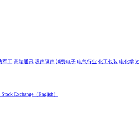
防军工
高端通讯
吸声隔声
消费电子
电气行业
化工包装
电化学
i Stock Exchange（English）