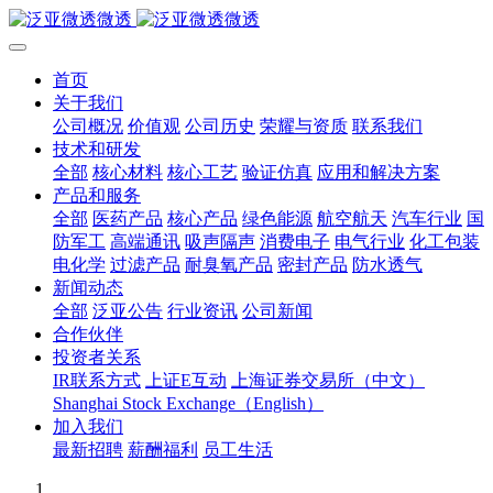
首页
关于我们
公司概况
价值观
公司历史
荣耀与资质
联系我们
技术和研发
全部
核心材料
核心工艺
验证仿真
应用和解决方案
产品和服务
全部
医药产品
核心产品
绿色能源
航空航天
汽车行业
国
防军工
高端通讯
吸声隔声
消费电子
电气行业
化工包装
电化学
过滤产品
耐臭氧产品
密封产品
防水透气
新闻动态
全部
泛亚公告
行业资讯
公司新闻
合作伙伴
投资者关系
IR联系方式
上证E互动
上海证券交易所（中文）
Shanghai Stock Exchange（English）
加入我们
最新招聘
薪酬福利
员工生活